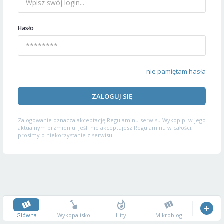
Hasło
nie pamiętam hasła
ZALOGUJ SIĘ
Zalogowanie oznacza akceptację
Regulaminu serwisu
Wykop.pl w jego
aktualnym brzmieniu. Jeśli nie akceptujesz Regulaminu w całości,
prosimy o niekorzystanie z serwisu.
Główna
Wykopalisko
Hity
Mikroblog