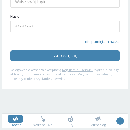
Hasło
nie pamiętam hasła
ZALOGUJ SIĘ
Zalogowanie oznacza akceptację
Regulaminu serwisu
Wykop.pl w jego
aktualnym brzmieniu. Jeśli nie akceptujesz Regulaminu w całości,
prosimy o niekorzystanie z serwisu.
Główna
Wykopalisko
Hity
Mikroblog