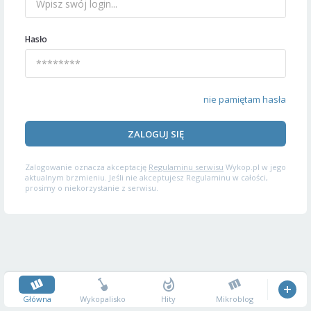
Hasło
nie pamiętam hasła
ZALOGUJ SIĘ
Zalogowanie oznacza akceptację
Regulaminu serwisu
Wykop.pl w jego
aktualnym brzmieniu. Jeśli nie akceptujesz Regulaminu w całości,
prosimy o niekorzystanie z serwisu.
Główna
Wykopalisko
Hity
Mikroblog