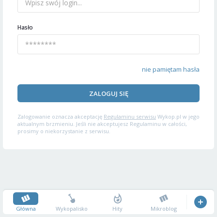
Hasło
nie pamiętam hasła
ZALOGUJ SIĘ
Zalogowanie oznacza akceptację
Regulaminu serwisu
Wykop.pl w jego
aktualnym brzmieniu. Jeśli nie akceptujesz Regulaminu w całości,
prosimy o niekorzystanie z serwisu.
Główna
Wykopalisko
Hity
Mikroblog