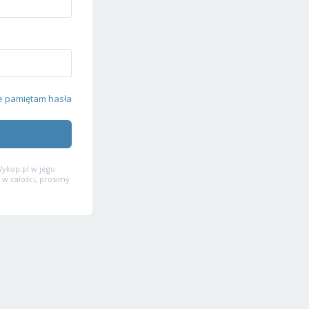
e pamiętam hasła
ykop.pl w jego
 w całości, prosimy