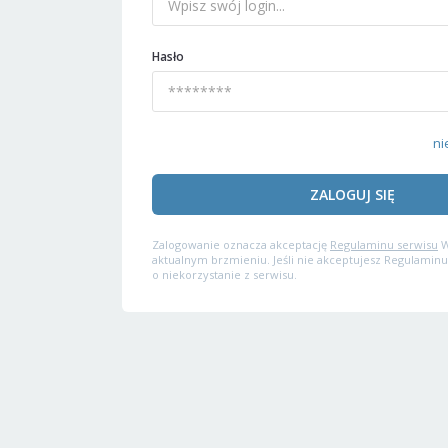
Hasło
ni
ZALOGUJ SIĘ
Zalogowanie oznacza akceptację
Regulaminu serwisu
W
aktualnym brzmieniu. Jeśli nie akceptujesz Regulaminu
o niekorzystanie z serwisu.