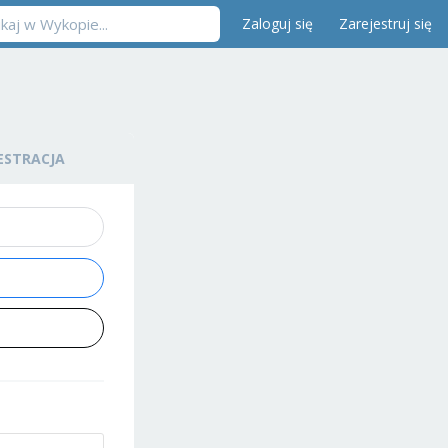
Zaloguj się
Zarejestruj się
ESTRACJA