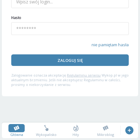
Hasło
nie pamiętam hasła
ZALOGUJ SIĘ
Zalogowanie oznacza akceptację
Regulaminu serwisu
Wykop.pl w jego
aktualnym brzmieniu. Jeśli nie akceptujesz Regulaminu w całości,
prosimy o niekorzystanie z serwisu.
Główna
Wykopalisko
Hity
Mikroblog