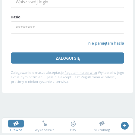
Hasło
nie pamiętam hasła
ZALOGUJ SIĘ
Zalogowanie oznacza akceptację
Regulaminu serwisu
Wykop.pl w jego
aktualnym brzmieniu. Jeśli nie akceptujesz Regulaminu w całości,
prosimy o niekorzystanie z serwisu.
Główna
Wykopalisko
Hity
Mikroblog