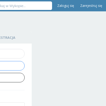
Zaloguj się
Zarejestruj się
ESTRACJA