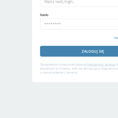
Hasło
ni
ZALOGUJ SIĘ
Zalogowanie oznacza akceptację
Regulaminu serwisu
W
aktualnym brzmieniu. Jeśli nie akceptujesz Regulaminu
o niekorzystanie z serwisu.