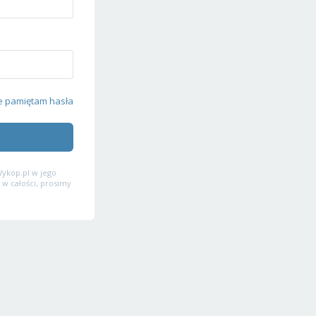
e pamiętam hasła
ykop.pl w jego
 w całości, prosimy