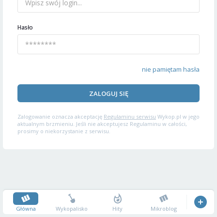
Hasło
nie pamiętam hasła
ZALOGUJ SIĘ
Zalogowanie oznacza akceptację
Regulaminu serwisu
Wykop.pl w jego
aktualnym brzmieniu. Jeśli nie akceptujesz Regulaminu w całości,
prosimy o niekorzystanie z serwisu.
Główna
Wykopalisko
Hity
Mikroblog