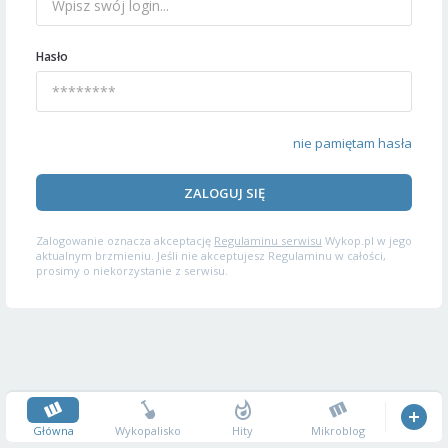
Hasło
nie pamiętam hasła
ZALOGUJ SIĘ
Zalogowanie oznacza akceptację
Regulaminu serwisu
Wykop.pl w jego
aktualnym brzmieniu. Jeśli nie akceptujesz Regulaminu w całości,
prosimy o niekorzystanie z serwisu.
Główna
Wykopalisko
Hity
Mikroblog