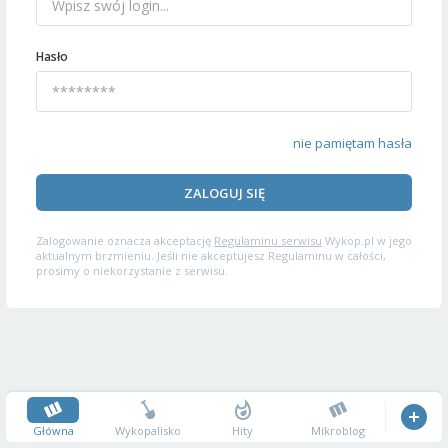
Hasło
nie pamiętam hasła
ZALOGUJ SIĘ
Zalogowanie oznacza akceptację
Regulaminu serwisu
Wykop.pl w jego
aktualnym brzmieniu. Jeśli nie akceptujesz Regulaminu w całości,
prosimy o niekorzystanie z serwisu.
Główna
Wykopalisko
Hity
Mikroblog