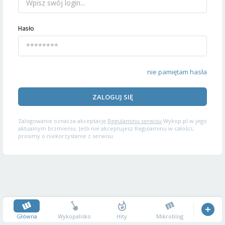
Hasło
nie pamiętam hasła
ZALOGUJ SIĘ
Zalogowanie oznacza akceptację
Regulaminu serwisu
Wykop.pl w jego
aktualnym brzmieniu. Jeśli nie akceptujesz Regulaminu w całości,
prosimy o niekorzystanie z serwisu.
Główna
Wykopalisko
Hity
Mikroblog