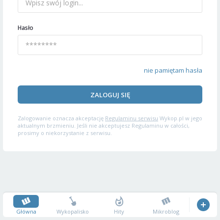
Hasło
nie pamiętam hasła
ZALOGUJ SIĘ
Zalogowanie oznacza akceptację
Regulaminu serwisu
Wykop.pl w jego
aktualnym brzmieniu. Jeśli nie akceptujesz Regulaminu w całości,
prosimy o niekorzystanie z serwisu.
Główna
Wykopalisko
Hity
Mikroblog