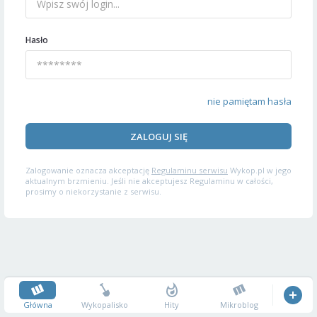
Hasło
nie pamiętam hasła
ZALOGUJ SIĘ
Zalogowanie oznacza akceptację
Regulaminu serwisu
Wykop.pl w jego
aktualnym brzmieniu. Jeśli nie akceptujesz Regulaminu w całości,
prosimy o niekorzystanie z serwisu.
Główna
Wykopalisko
Hity
Mikroblog