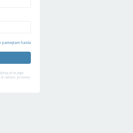
e pamiętam hasła
ykop.pl w jego
 w całości, prosimy