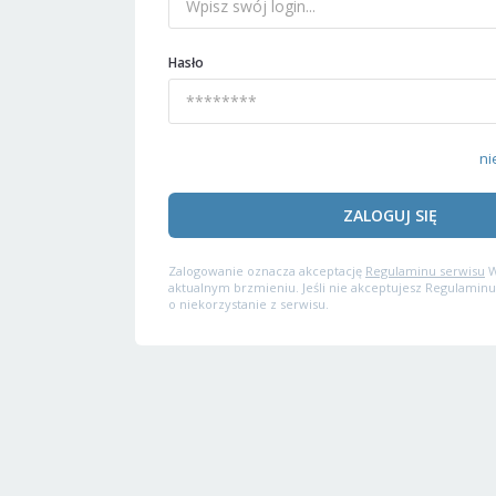
Hasło
ni
ZALOGUJ SIĘ
Zalogowanie oznacza akceptację
Regulaminu serwisu
W
aktualnym brzmieniu. Jeśli nie akceptujesz Regulaminu
o niekorzystanie z serwisu.