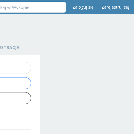
Zaloguj się
Zarejestruj się
ESTRACJA