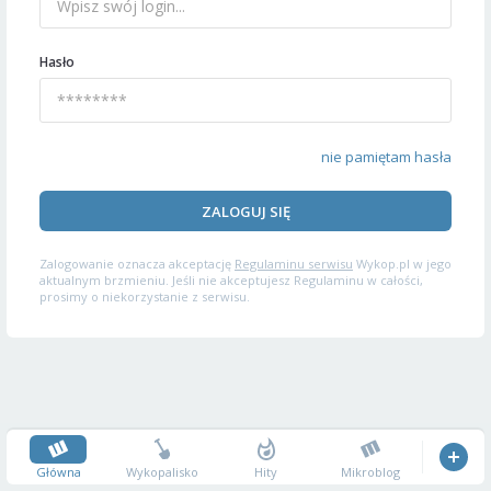
Hasło
nie pamiętam hasła
ZALOGUJ SIĘ
Zalogowanie oznacza akceptację
Regulaminu serwisu
Wykop.pl w jego
aktualnym brzmieniu. Jeśli nie akceptujesz Regulaminu w całości,
prosimy o niekorzystanie z serwisu.
Główna
Wykopalisko
Hity
Mikroblog