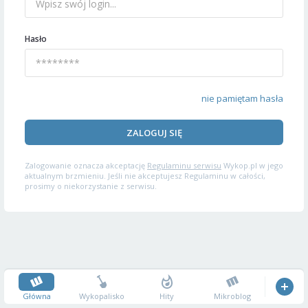
Hasło
nie pamiętam hasła
ZALOGUJ SIĘ
Zalogowanie oznacza akceptację
Regulaminu serwisu
Wykop.pl w jego
aktualnym brzmieniu. Jeśli nie akceptujesz Regulaminu w całości,
prosimy o niekorzystanie z serwisu.
Główna
Wykopalisko
Hity
Mikroblog