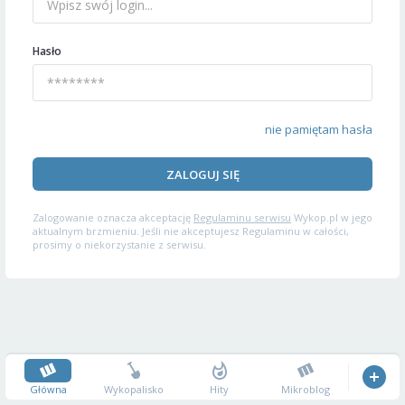
Hasło
nie pamiętam hasła
ZALOGUJ SIĘ
Zalogowanie oznacza akceptację
Regulaminu serwisu
Wykop.pl w jego
aktualnym brzmieniu. Jeśli nie akceptujesz Regulaminu w całości,
prosimy o niekorzystanie z serwisu.
Główna
Wykopalisko
Hity
Mikroblog