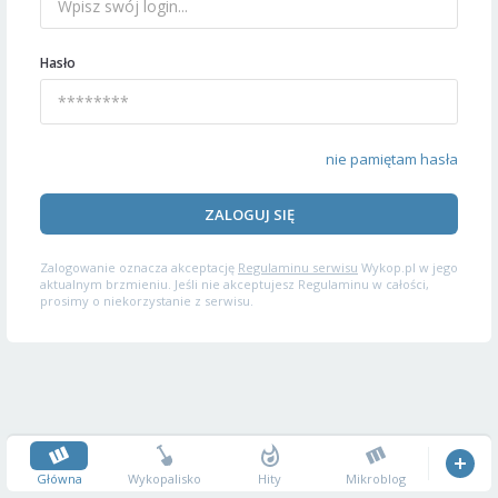
Hasło
nie pamiętam hasła
ZALOGUJ SIĘ
Zalogowanie oznacza akceptację
Regulaminu serwisu
Wykop.pl w jego
aktualnym brzmieniu. Jeśli nie akceptujesz Regulaminu w całości,
prosimy o niekorzystanie z serwisu.
Główna
Wykopalisko
Hity
Mikroblog