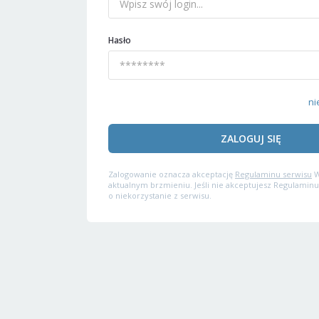
Hasło
ni
ZALOGUJ SIĘ
Zalogowanie oznacza akceptację
Regulaminu serwisu
W
aktualnym brzmieniu. Jeśli nie akceptujesz Regulaminu
o niekorzystanie z serwisu.