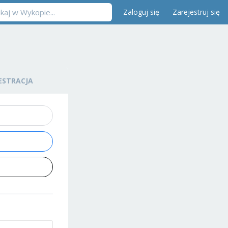
Zaloguj się
Zarejestruj się
ESTRACJA