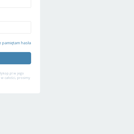
e pamiętam hasła
ykop.pl w jego
 w całości, prosimy