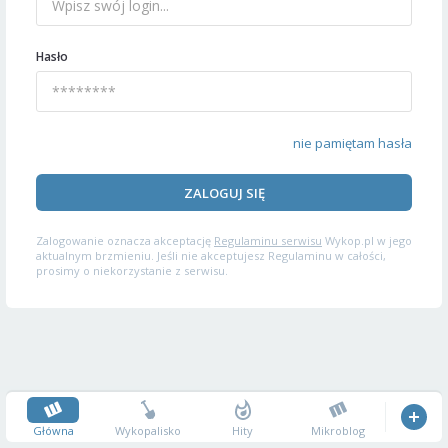
Hasło
nie pamiętam hasła
ZALOGUJ SIĘ
Zalogowanie oznacza akceptację
Regulaminu serwisu
Wykop.pl w jego
aktualnym brzmieniu. Jeśli nie akceptujesz Regulaminu w całości,
prosimy o niekorzystanie z serwisu.
Główna
Wykopalisko
Hity
Mikroblog