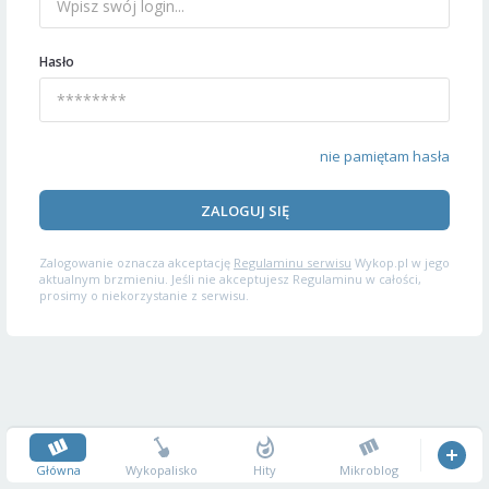
Hasło
nie pamiętam hasła
ZALOGUJ SIĘ
Zalogowanie oznacza akceptację
Regulaminu serwisu
Wykop.pl w jego
aktualnym brzmieniu. Jeśli nie akceptujesz Regulaminu w całości,
prosimy o niekorzystanie z serwisu.
Główna
Wykopalisko
Hity
Mikroblog