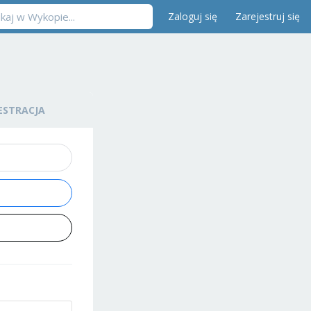
Zaloguj się
Zarejestruj się
ESTRACJA