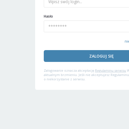
Hasło
ni
ZALOGUJ SIĘ
Zalogowanie oznacza akceptację
Regulaminu serwisu
W
aktualnym brzmieniu. Jeśli nie akceptujesz Regulaminu
o niekorzystanie z serwisu.