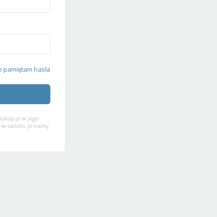
e pamiętam hasła
ykop.pl w jego
 w całości, prosimy