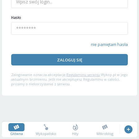
Hasło
nie pamiętam hasła
ZALOGUJ SIĘ
Zalogowanie oznacza akceptację
Regulaminu serwisu
Wykop.pl w jego
aktualnym brzmieniu. Jeśli nie akceptujesz Regulaminu w całości,
prosimy o niekorzystanie z serwisu.
Główna
Wykopalisko
Hity
Mikroblog