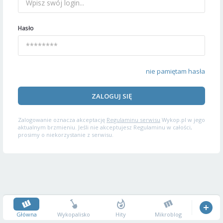
Hasło
nie pamiętam hasła
ZALOGUJ SIĘ
Zalogowanie oznacza akceptację
Regulaminu serwisu
Wykop.pl w jego
aktualnym brzmieniu. Jeśli nie akceptujesz Regulaminu w całości,
prosimy o niekorzystanie z serwisu.
Główna
Wykopalisko
Hity
Mikroblog