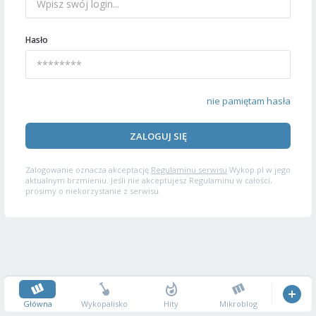
Hasło
nie pamiętam hasła
ZALOGUJ SIĘ
Zalogowanie oznacza akceptację
Regulaminu serwisu
Wykop.pl w jego
aktualnym brzmieniu. Jeśli nie akceptujesz Regulaminu w całości,
prosimy o niekorzystanie z serwisu.
Główna
Wykopalisko
Hity
Mikroblog