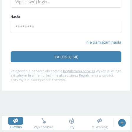
Hasło
nie pamiętam hasła
ZALOGUJ SIĘ
Zalogowanie oznacza akceptację
Regulaminu serwisu
Wykop.pl w jego
aktualnym brzmieniu. Jeśli nie akceptujesz Regulaminu w całości,
prosimy o niekorzystanie z serwisu.
Główna
Wykopalisko
Hity
Mikroblog