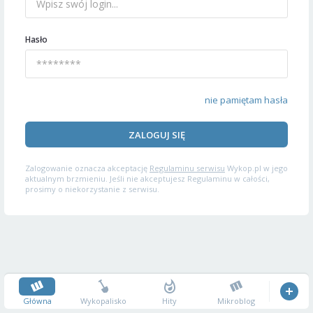
Hasło
nie pamiętam hasła
ZALOGUJ SIĘ
Zalogowanie oznacza akceptację
Regulaminu serwisu
Wykop.pl w jego
aktualnym brzmieniu. Jeśli nie akceptujesz Regulaminu w całości,
prosimy o niekorzystanie z serwisu.
Główna
Wykopalisko
Hity
Mikroblog