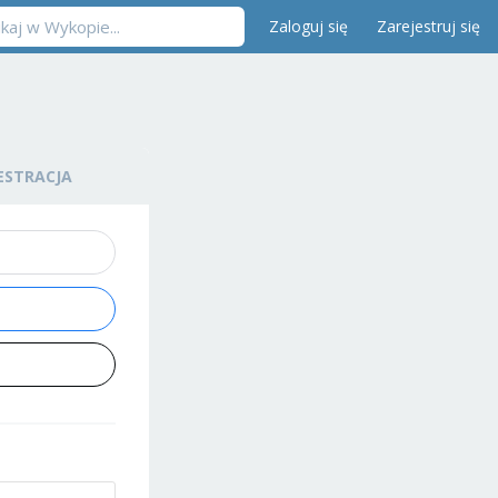
Zaloguj się
Zarejestruj się
ESTRACJA