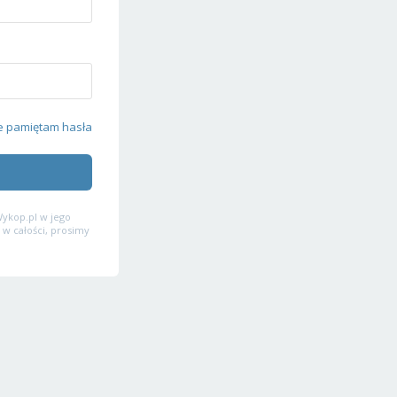
e pamiętam hasła
ykop.pl w jego
 w całości, prosimy