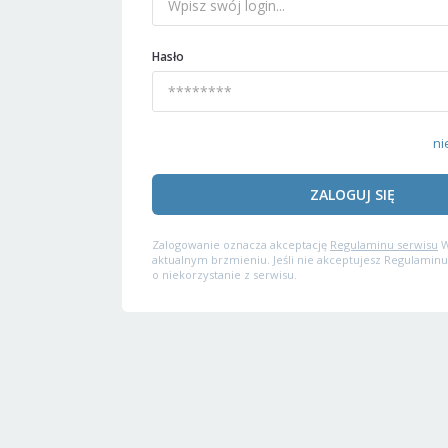
Hasło
ni
ZALOGUJ SIĘ
Zalogowanie oznacza akceptację
Regulaminu serwisu
W
aktualnym brzmieniu. Jeśli nie akceptujesz Regulaminu
o niekorzystanie z serwisu.