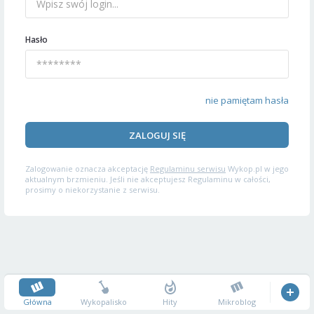
Hasło
nie pamiętam hasła
ZALOGUJ SIĘ
Zalogowanie oznacza akceptację
Regulaminu serwisu
Wykop.pl w jego
aktualnym brzmieniu. Jeśli nie akceptujesz Regulaminu w całości,
prosimy o niekorzystanie z serwisu.
Główna
Wykopalisko
Hity
Mikroblog