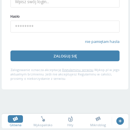
Hasło
nie pamiętam hasła
ZALOGUJ SIĘ
Zalogowanie oznacza akceptację
Regulaminu serwisu
Wykop.pl w jego
aktualnym brzmieniu. Jeśli nie akceptujesz Regulaminu w całości,
prosimy o niekorzystanie z serwisu.
Główna
Wykopalisko
Hity
Mikroblog