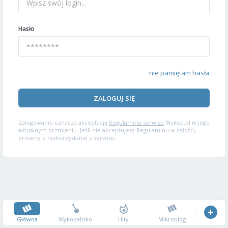
Hasło
nie pamiętam hasła
ZALOGUJ SIĘ
Zalogowanie oznacza akceptację
Regulaminu serwisu
Wykop.pl w jego
aktualnym brzmieniu. Jeśli nie akceptujesz Regulaminu w całości,
prosimy o niekorzystanie z serwisu.
Główna
Wykopalisko
Hity
Mikroblog