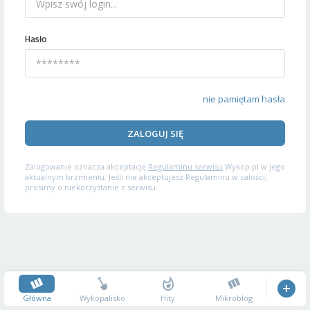
Hasło
nie pamiętam hasła
ZALOGUJ SIĘ
Zalogowanie oznacza akceptację
Regulaminu serwisu
Wykop.pl w jego
aktualnym brzmieniu. Jeśli nie akceptujesz Regulaminu w całości,
prosimy o niekorzystanie z serwisu.
Główna
Wykopalisko
Hity
Mikroblog