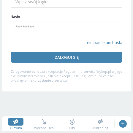
Hasło
nie pamiętam hasła
ZALOGUJ SIĘ
Zalogowanie oznacza akceptację
Regulaminu serwisu
Wykop.pl w jego
aktualnym brzmieniu. Jeśli nie akceptujesz Regulaminu w całości,
prosimy o niekorzystanie z serwisu.
Główna
Wykopalisko
Hity
Mikroblog