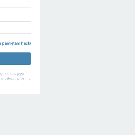
e pamiętam hasła
ykop.pl w jego
 w całości, prosimy