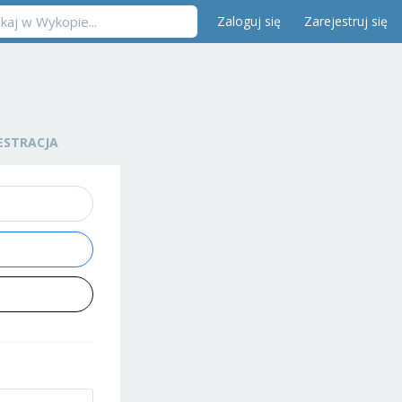
Zaloguj się
Zarejestruj się
ESTRACJA