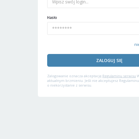
Hasło
ni
ZALOGUJ SIĘ
Zalogowanie oznacza akceptację
Regulaminu serwisu
W
aktualnym brzmieniu. Jeśli nie akceptujesz Regulaminu
o niekorzystanie z serwisu.