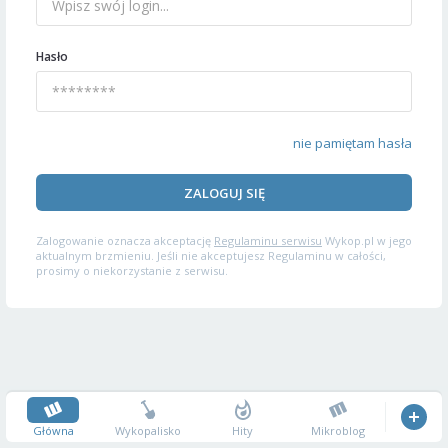
Hasło
nie pamiętam hasła
ZALOGUJ SIĘ
Zalogowanie oznacza akceptację
Regulaminu serwisu
Wykop.pl w jego
aktualnym brzmieniu. Jeśli nie akceptujesz Regulaminu w całości,
prosimy o niekorzystanie z serwisu.
Główna
Wykopalisko
Hity
Mikroblog