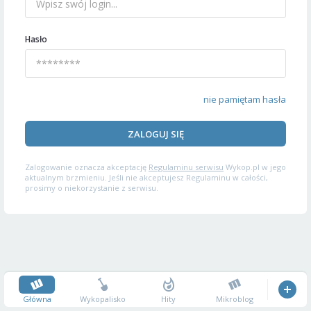
Hasło
nie pamiętam hasła
ZALOGUJ SIĘ
Zalogowanie oznacza akceptację
Regulaminu serwisu
Wykop.pl w jego
aktualnym brzmieniu. Jeśli nie akceptujesz Regulaminu w całości,
prosimy o niekorzystanie z serwisu.
Główna
Wykopalisko
Hity
Mikroblog