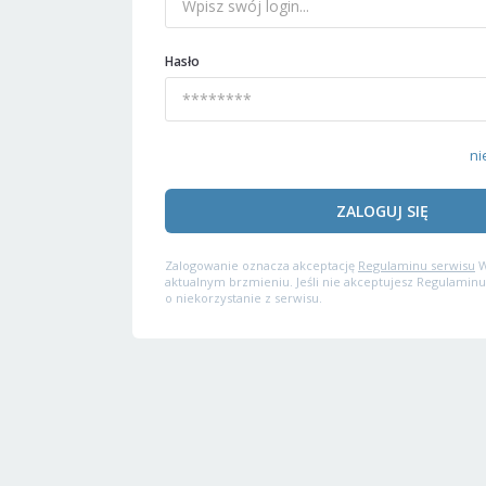
Hasło
ni
ZALOGUJ SIĘ
Zalogowanie oznacza akceptację
Regulaminu serwisu
W
aktualnym brzmieniu. Jeśli nie akceptujesz Regulaminu
o niekorzystanie z serwisu.