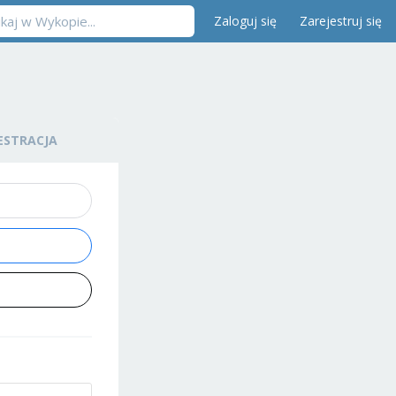
Zaloguj się
Zarejestruj się
ESTRACJA