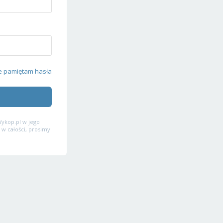
e pamiętam hasła
ykop.pl w jego
 w całości, prosimy