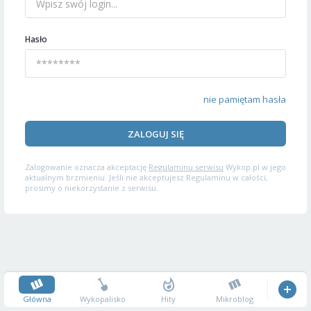
Hasło
nie pamiętam hasła
ZALOGUJ SIĘ
Zalogowanie oznacza akceptację
Regulaminu serwisu
Wykop.pl w jego
aktualnym brzmieniu. Jeśli nie akceptujesz Regulaminu w całości,
prosimy o niekorzystanie z serwisu.
Główna
Wykopalisko
Hity
Mikroblog