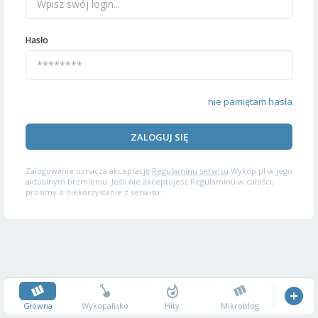
Hasło
nie pamiętam hasła
ZALOGUJ SIĘ
Zalogowanie oznacza akceptację
Regulaminu serwisu
Wykop.pl w jego
aktualnym brzmieniu. Jeśli nie akceptujesz Regulaminu w całości,
prosimy o niekorzystanie z serwisu.
Główna
Wykopalisko
Hity
Mikroblog