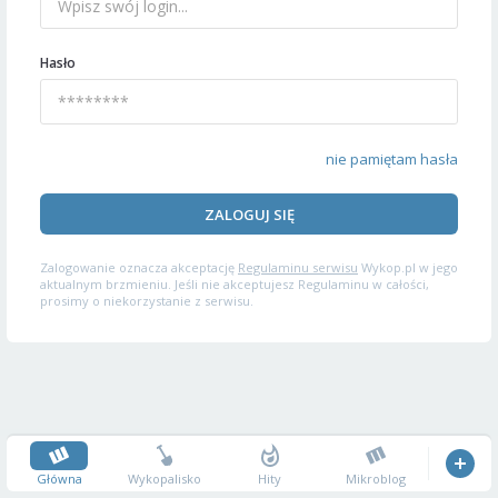
Hasło
nie pamiętam hasła
ZALOGUJ SIĘ
Zalogowanie oznacza akceptację
Regulaminu serwisu
Wykop.pl w jego
aktualnym brzmieniu. Jeśli nie akceptujesz Regulaminu w całości,
prosimy o niekorzystanie z serwisu.
Główna
Wykopalisko
Hity
Mikroblog