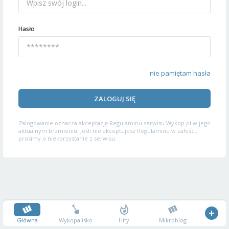
Hasło
nie pamiętam hasła
ZALOGUJ SIĘ
Zalogowanie oznacza akceptację
Regulaminu serwisu
Wykop.pl w jego
aktualnym brzmieniu. Jeśli nie akceptujesz Regulaminu w całości,
prosimy o niekorzystanie z serwisu.
Główna
Wykopalisko
Hity
Mikroblog