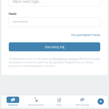
Hasło
nie pamiętam hasła
ZALOGUJ SIĘ
Zalogowanie oznacza akceptację
Regulaminu serwisu
Wykop.pl w jego
aktualnym brzmieniu. Jeśli nie akceptujesz Regulaminu w całości,
prosimy o niekorzystanie z serwisu.
Główna
Wykopalisko
Hity
Mikroblog