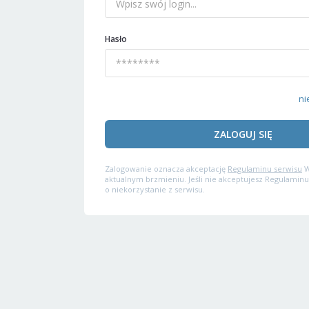
Hasło
ni
ZALOGUJ SIĘ
Zalogowanie oznacza akceptację
Regulaminu serwisu
W
aktualnym brzmieniu. Jeśli nie akceptujesz Regulaminu
o niekorzystanie z serwisu.