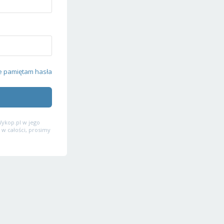
e pamiętam hasła
ykop.pl w jego
 w całości, prosimy