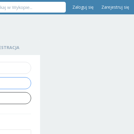
Zaloguj się
Zarejestruj się
ESTRACJA