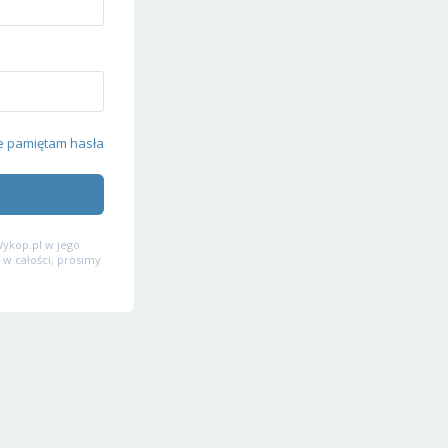
e pamiętam hasła
ykop.pl w jego
 w całości, prosimy