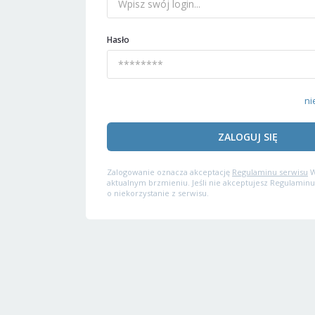
Hasło
ni
ZALOGUJ SIĘ
Zalogowanie oznacza akceptację
Regulaminu serwisu
W
aktualnym brzmieniu. Jeśli nie akceptujesz Regulaminu
o niekorzystanie z serwisu.