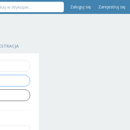
Zaloguj się
Zarejestruj się
ESTRACJA