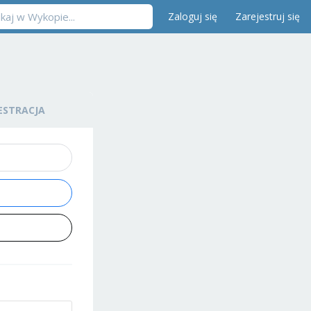
Zaloguj się
Zarejestruj się
ESTRACJA