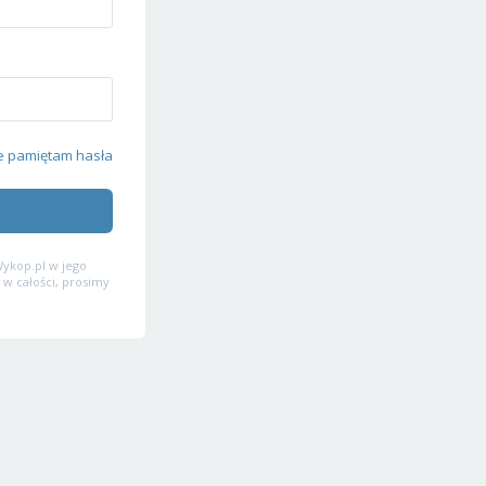
e pamiętam hasła
ykop.pl w jego
 w całości, prosimy