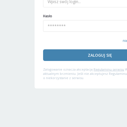
Hasło
ni
ZALOGUJ SIĘ
Zalogowanie oznacza akceptację
Regulaminu serwisu
W
aktualnym brzmieniu. Jeśli nie akceptujesz Regulaminu
o niekorzystanie z serwisu.