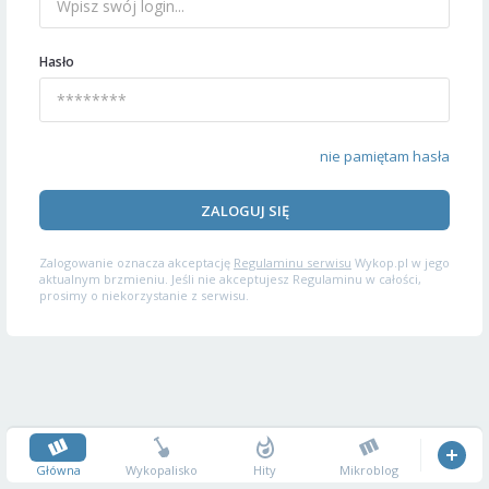
Hasło
nie pamiętam hasła
ZALOGUJ SIĘ
Zalogowanie oznacza akceptację
Regulaminu serwisu
Wykop.pl w jego
aktualnym brzmieniu. Jeśli nie akceptujesz Regulaminu w całości,
prosimy o niekorzystanie z serwisu.
Główna
Wykopalisko
Hity
Mikroblog