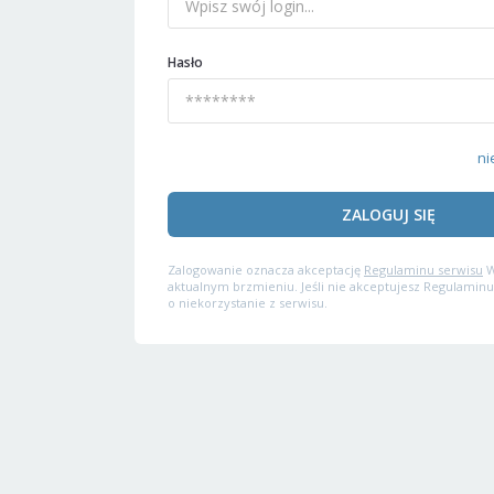
Hasło
ni
ZALOGUJ SIĘ
Zalogowanie oznacza akceptację
Regulaminu serwisu
W
aktualnym brzmieniu. Jeśli nie akceptujesz Regulaminu
o niekorzystanie z serwisu.