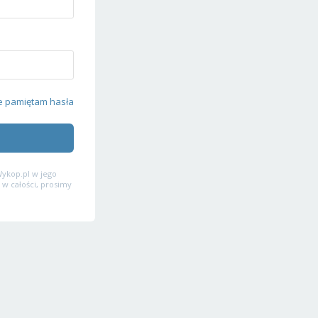
e pamiętam hasła
ykop.pl w jego
 w całości, prosimy