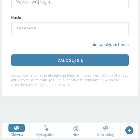
Hasło
nie pamiętam hasła
ZALOGUJ SIĘ
Zalogowanie oznacza akceptację
Regulaminu serwisu
Wykop.pl w jego
aktualnym brzmieniu. Jeśli nie akceptujesz Regulaminu w całości,
prosimy o niekorzystanie z serwisu.
Główna
Wykopalisko
Hity
Mikroblog