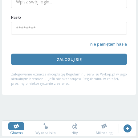
Hasło
nie pamiętam hasła
ZALOGUJ SIĘ
Zalogowanie oznacza akceptację
Regulaminu serwisu
Wykop.pl w jego
aktualnym brzmieniu. Jeśli nie akceptujesz Regulaminu w całości,
prosimy o niekorzystanie z serwisu.
Główna
Wykopalisko
Hity
Mikroblog